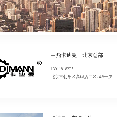
中鼎卡迪曼---北京总部
13911818225
北京市朝阳区高碑店二区24-5一层