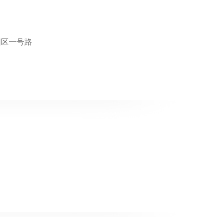
园区一号路