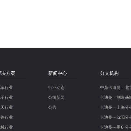
解决方案
新闻中心
分支机构
汽车行业
行业动态
中鼎卡迪曼---北
电子行业
公司新闻
卡迪曼---制造基
航天行业
公告
卡迪曼---上海分
铁路行业
卡迪曼---沈阳分
机械行业
卡迪曼---重庆分